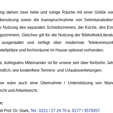
ung stehen zwei helle und ruhige Räume mit einer Größe v
sbenutzung sowie die Inanspruchnahme von Sekretariatsdien
 Nutzung des separaten Schreibzimmers, der Küche, des Emp
szimmers. Gleiches gilt für die Nutzung der Bibliothek/Literat
 ausgestattet und verfügt über modernste Telekommuni
stellplätze und Archivräume im Hause optional vorhanden.
s, kollegiales Miteinander ist für unsere seit über fünfzehn
ndlich, wie kostenfreie Termins- und Urlaubsvertretungen.
sse wäre auch eine Übernahme / Unterstützung von Mand
cht und Arbeitsrecht.
n:
 Prof. Dr. Stark,
Tel.: 0221 / 27 24 70
o.
0177 / 3579357