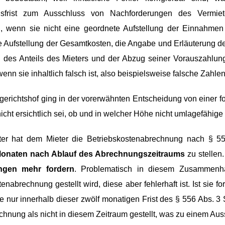
sfrist zum Ausschluss von Nachforderungen des Vermie
, wenn sie nicht eine geordnete Aufstellung der Einnahme
ie Aufstellung der Gesamtkosten, die Angabe und Erläuterung de
 des Anteils des Mieters und der Abzug seiner Vorauszahlu
wenn sie inhaltlich falsch ist, also beispielsweise falsche Zahlen
erichtshof ging in der vorerwähnten Entscheidung von einer for
nicht ersichtlich sei, ob und in welcher Höhe nicht umlagefähig
ter hat dem Mieter die Betriebskostenabrechnung nach § 5
Monaten nach Ablauf des Abrechnungszeitraums
zu stellen.
ngen mehr fordern
. Problematisch in diesem Zusammenha
enabrechnung gestellt wird, diese aber fehlerhaft ist. Ist sie f
ie nur innerhalb dieser zwölf monatigen Frist des § 556 Abs. 3 
rechnung als nicht in diesem Zeitraum gestellt, was zu einem Au