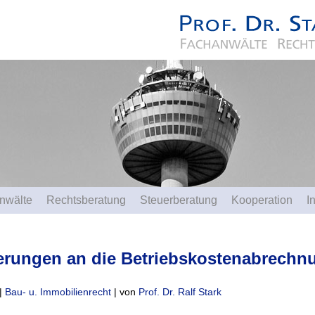
nwälte
Rechtsberatung
Steuerberatung
Kooperation
I
erungen an die Betriebskostenabrechn
 |
Bau- u. Immobilienrecht
| von
Prof. Dr. Ralf Stark