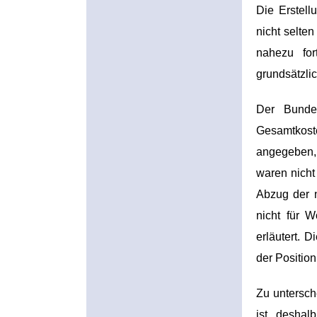
Die Erstell
nicht selte
nahezu for
grundsätzli
Der Bundes
Gesamtkoste
angegeben, 
waren nicht
Abzug der n
nicht für 
erläutert. 
der Positio
Zu untersch
ist deshal