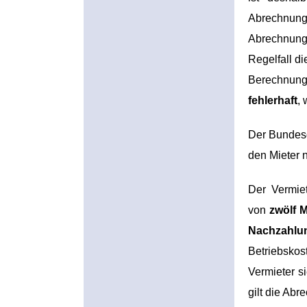
Abrechnung
Abrechnung
Regelfall d
Berechnung
fehlerhaft
, 
Der Bundesg
den Mieter 
Der Vermie
von
zwölf 
Nachzahlu
Betriebskost
Vermieter s
gilt die Ab