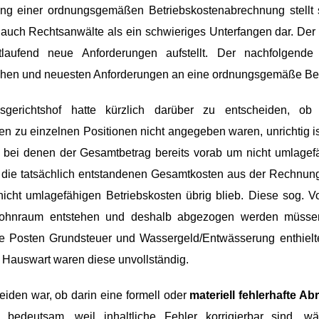
ung einer ordnungsgemäßen Betriebskostenabrechnung stellt si
n auch Rechtsanwälte als ein schwieriges Unterfangen dar. Der 
tlaufend neue Anforderungen aufstellt. Der nachfolgende
chen und neuesten Anforderungen an eine ordnungsgemäße Be
gerichtshof hatte kürzlich darüber zu entscheiden, ob 
n zu einzelnen Positionen nicht angegeben waren, unrichtig i
bei denen der Gesamtbetrag bereits vorab um nicht umlagefäh
 die tatsächlich entstandenen Gesamtkosten aus der Rechnung e
icht umlagefähigen Betriebskosten übrig blieb. Diese sog. V
Wohnraum entstehen und deshalb abgezogen werden müsse
Die Posten Grundsteuer und Wassergeld/Entwässerung enthiel
n Hauswart waren diese unvollständig.
eiden war, ob darin eine formell oder
materiell fehlerhafte A
b bedeutsam, weil inhaltliche Fehler korrigierbar sind, 